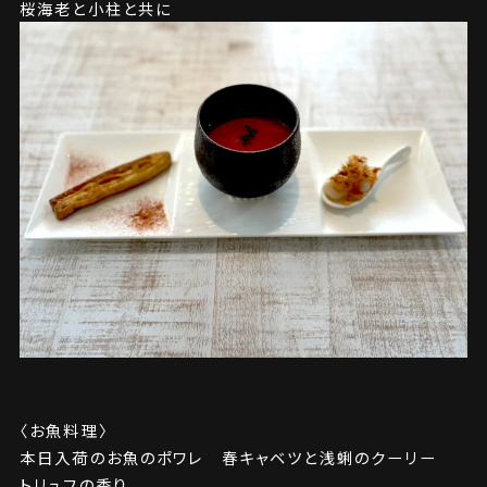
桜海老と小柱と共に
〈お魚料理〉
本日入荷のお魚のポワレ 春キャベツと浅蜊のクーリー
トリュフの香り